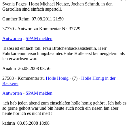
Draeger, Svenja Pages, Horst Michael Neutze, Jochen Sehrndt, in
den Gastrollen sind einfach supertoll.
Gunther Rehm 07.08.2011 21:50
37730 - Antwort zu Kommentar Nr. 37729
Antworten
-
SPAM melden
Babsi ist einfach toll. Frau Brötchenbackassistentin. Herr
Fahrkartenuntersuchungsbeamter.Habe Holle erst kennengelernt als
ich erwachsen war.
Anakin 26.08.2008 08:56
27503 - Kommentar zu
Holle Honig
- (7) -
Holle Honig in der
Bäckerei
Antworten
-
SPAM melden
ich hab jeden abend zum einschlafen holle honig gehört.. Ich hab
es so gerne gehört war und bin heute auch noch ein riesen fan aber
heute hör ich es nicht mer!!
kathrin 03.05.2008 18:08