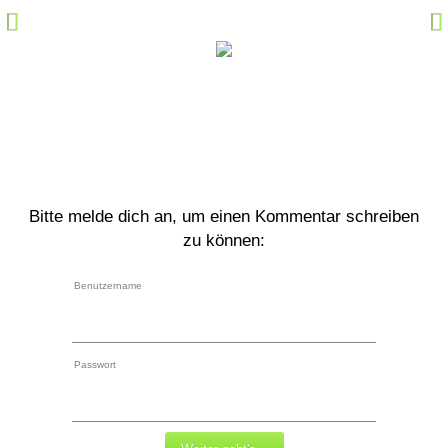
Hörspiel-Fakten
Sprecher-Fakten
Kommentare
Marktplatz
Specials
Bitte melde dich an, um einen Kommentar schreiben
Links
zu können:
M@il
Benutzername
Community Login
Passwort