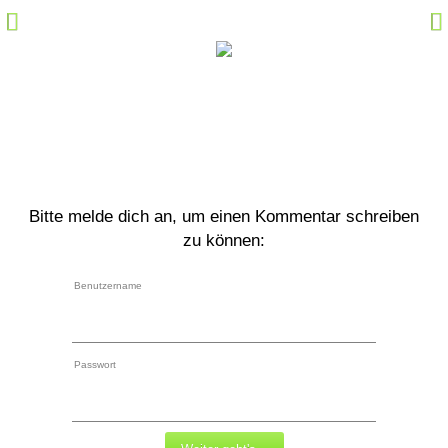
Hörspiel-Fakten
Sprecher-Fakten
Kommentare
Marktplatz
Specials
Bitte melde dich an, um einen Kommentar schreiben
Links
zu können:
M@il
Benutzername
Community Login
Passwort