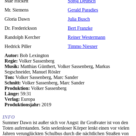
Mae Hickett
Sonja Deutsch
Mr. Siemens
Gerald Paradies
Gloria Dawn
Julia Busch
Dr. Frederickson
Bert Franzke
Randolph Kercher
Reiner Westermann
Hedrick Piller
Timmo Niesner
Autor:
Bob Lexington
Regie:
Volker Sassenberg
Musik:
Matthias Günthert, Volker Sassenberg, Markus
Segschneider, Manuel Rösler
Ton:
Volker Sassenberg, Marc Sander
Schnitt:
Volker Sassenberg, Marc Sander
Produktion:
Volker Sassenberg
Länge:
59:31
Verlag:
Europa
Produktionsjahr:
2019
INFO
Summer Dawn ist außer sich vor Angst: ihr Großvater ist von den
Toten auferstanden. Sein seelenloser Körper lenkt einen vor vielen
Jahren verunglückten Schulbus durch die nächtlichen Straßen von