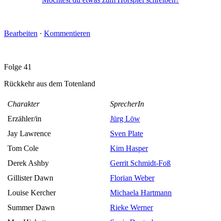
Möchtest du etwas zum Hörspiel schreiben?
Bearbeiten
·
Kommentieren
Folge 41
Rückkehr aus dem Totenland
Charakter
SprecherIn
Erzähler/in
Jürg Löw
Jay Lawrence
Sven Plate
Tom Cole
Kim Hasper
Derek Ashby
Gerrit Schmidt-Foß
Gillister Dawn
Florian Weber
Louise Kercher
Michaela Hartmann
Summer Dawn
Rieke Werner