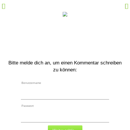
Hörspiel-Fakten
Sprecher-Fakten
Kommentare
Marktplatz
Specials
Bitte melde dich an, um einen Kommentar schreiben
Links
zu können:
M@il
Benutzername
Community Login
Passwort