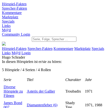
Hörspiel-Fakten
Sprecher-Fakten
Kommentare
Marktplatz
Specials
Links
M@il
Community Login
Hörspiel-Fakten
Sprecher-Fakten
Kommentare
Marktplatz
Specials
Links
M@il
Login
Hugo Schrader
In diesen Hörspielen ist er/sie zu hören:
5 Hörspiele / 4 Serien / 4 Rollen
Serie
Titel
Charakter
Jahr
Diverse
Hörspiele zu
Asterix der Gallier
Troubadix
1971
Filmen
James Bond
Shady
Diamantenfieber (6)
1971, 1988
007
Tree