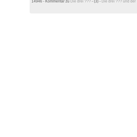
14946 - Kommentar zu
Die drei ???
- (3) -
Die drei ??? und de