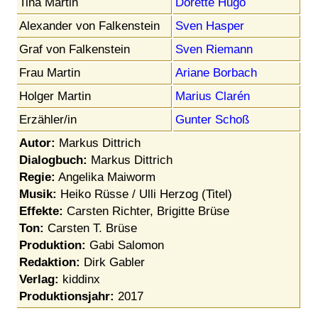
Tina Martin
Dorette Hugo
Alexander von Falkenstein
Sven Hasper
Graf von Falkenstein
Sven Riemann
Frau Martin
Ariane Borbach
Holger Martin
Marius Clarén
Erzähler/in
Gunter Schoß
Autor:
Markus Dittrich
Dialogbuch:
Markus Dittrich
Regie:
Angelika Maiworm
Musik:
Heiko Rüsse / Ulli Herzog (Titel)
Effekte:
Carsten Richter, Brigitte Brüse
Ton:
Carsten T. Brüse
Produktion:
Gabi Salomon
Redaktion:
Dirk Gabler
Verlag:
kiddinx
Produktionsjahr:
2017