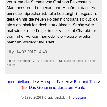
vor allem die Stimme von Graf von Falkenstein.
Man merkt erst bei genauerem Hinhören, dass es
ein neuer Sprecher ist, tolle Leistung! :) Insgesamt
gefallen mir die neuen Folgen nicht ganz so gut, da
sie sich inhaltlich doch stark ähneln. Schön wäre
mal wieder eine Folge, in der vielleicht Charaktere
von früher vorkommen oder die Hexerei wieder
mehr im Vordergrund steht.
Lilly 14.03.2017 14:43
44508 - Kommentar zu
Bibi und Tina
- (85) -
Das Geheimnis der alten
Mühle
hoerspielland.de
>
Hörspiel-Fakten
>
Bibi und Tina
>
85
.
Das Geheimnis der alten Mühle
© 1996-2026 Hörspielland.de ·
Impressum