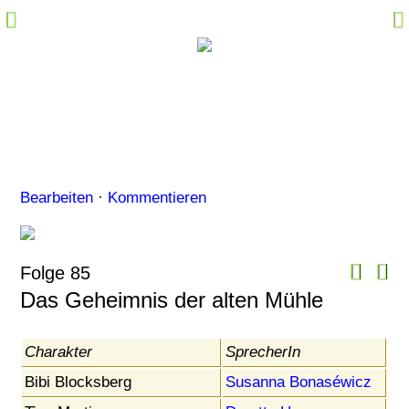
Hörspiel-Fakten
Sprecher-Fakten
Kommentare
Marktplatz
Specials
Bearbeiten
·
Kommentieren
Links
M@il
Community Login
Folge 85
Das Geheimnis der alten Mühle
Charakter
SprecherIn
Bibi Blocksberg
Susanna Bonaséwicz