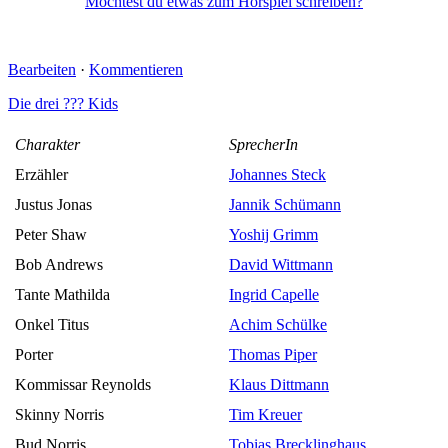
Möchtest du etwas zum Hörspiel schreiben?
Bearbeiten
·
Kommentieren
Die drei ??? Kids
Charakter
SprecherIn
Erzähler
Johannes Steck
Justus Jonas
Jannik Schümann
Peter Shaw
Yoshij Grimm
Bob Andrews
David Wittmann
Tante Mathilda
Ingrid Capelle
Onkel Titus
Achim Schülke
Porter
Thomas Piper
Kommissar Reynolds
Klaus Dittmann
Skinny Norris
Tim Kreuer
Bud Norris
Tobias Brecklinghaus