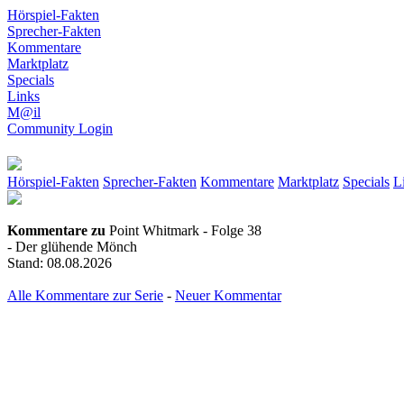
Hörspiel-Fakten
Sprecher-Fakten
Kommentare
Marktplatz
Specials
Links
M@il
Community Login
Hörspiel-Fakten
Sprecher-Fakten
Kommentare
Marktplatz
Specials
L
Kommentare zu
Point Whitmark - Folge 38
- Der glühende Mönch
Stand: 08.08.2026
Alle Kommentare zur Serie
-
Neuer Kommentar