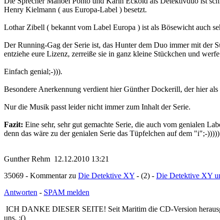
Die Sprecher Manoel Ponto und Karin Eckold als Detektivduo ist schl
Henry Kielmann ( aus Europa-Label ) besetzt.
Lothar Zibell ( bekannt vom Label Europa ) ist als Bösewicht auch seh
Der Running-Gag der Serie ist, das Hunter dem Duo immer mit der Susp
entziehe eure Lizenz, zerreiße sie in ganz kleine Stückchen und werfe
Einfach genial;-))).
Besondere Anerkennung verdient hier Günther Dockerill, der hier als
Nur die Musik passt leider nicht immer zum Inhalt der Serie.
Fazit:
Eine sehr, sehr gut gemachte Serie, die auch vom genialen Labe
denn das wäre zu der genialen Serie das Tüpfelchen auf dem "i";-)))))
Gunther Rehm 12.12.2010 13:21
35069 - Kommentar zu
Die Detektive XY
- (2) -
Die Detektive XY u
Antworten
-
SPAM melden
ICH DANKE DIESER SEITE! Seit Maritim die CD-Version herausgebracht
uns. :()