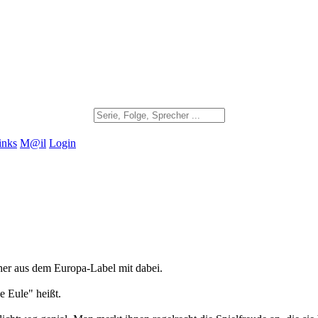
inks
M@il
Login
cher aus dem Europa-Label mit dabei.
e Eule" heißt.