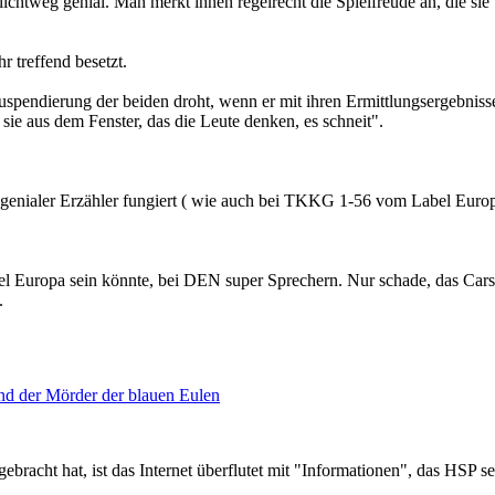
ichtweg genial. Man merkt ihnen regelrecht die Spielfreude an, die si
r treffend besetzt.
endierung der beiden droht, wenn er mit ihren Ermittlungsergebnissen 
 sie aus dem Fenster, das die Leute denken, es schneit".
 genialer Erzähler fungiert ( wie auch bei TKKG 1-56 vom Label Europ
l Europa sein könnte, bei DEN super Sprechern. Nur schade, das Carste
.
nd der Mörder der blauen Eulen
 hat, ist das Internet überflutet mit "Informationen", das HSP sei v