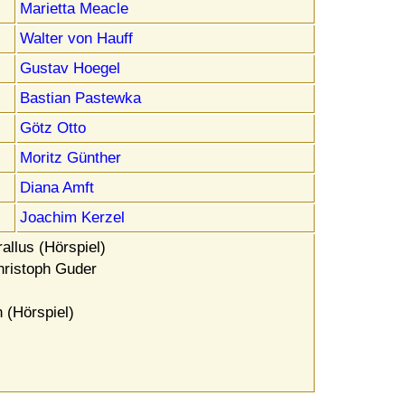
Marietta Meacle
Walter von Hauff
Gustav Hoegel
Bastian Pastewka
Götz Otto
Moritz Günther
Diana Amft
Joachim Kerzel
llus (Hörspiel)
ristoph Guder
 (Hörspiel)