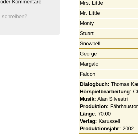
n oder Kommentare
Mrs. Little
Mr. Little
 schreiben?
Monty
Stuart
Snowbell
George
Margalo
Falcon
Dialogbuch:
Thomas Kara
Hörspielbearbeitung:
Ch
Musik:
Alan Silvestri
Produktion:
Fährhauston
Länge:
70:00
Verlag:
Karussell
Produktionsjahr:
2002