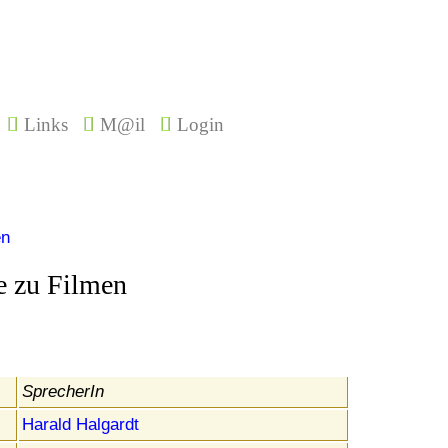
Links
M@il
Login
en
e zu Filmen
SprecherIn
Harald Halgardt