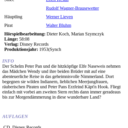
Smee
Erich Kestin
Rudolf Wagner-Brausewetter
Häuptling
Werner Lieven
Pirat
Walter Bluhm
Hörspielbearbeitung:
Dieter Koch, Marian Szymczyk
Länge:
58:08
Verlag:
Disney Records
Produktionsjahr:
1953(Synch
INFO
Der Schelm Peter Pan und die hitzköpfige Elfe Naseweis nehmen
das Mädchen Wendy und ihre beiden Brüder mit auf eine
abenteuerliche Reise in das geheimnisvolle Nimmerland. Dort
begegnen sie wilden Indianern, lieblichen Meerjungfrauen,
räuberischen Piraten und Peter Pans Erzfeind Käpt'n Hook. Fliegt
einfach mit vorbei am zweiten Stern rechts dann immer geradeaus
bis zur Morgendämmerung in diese wunderbare Land?
AUFLAGEN
CD, Disney Records