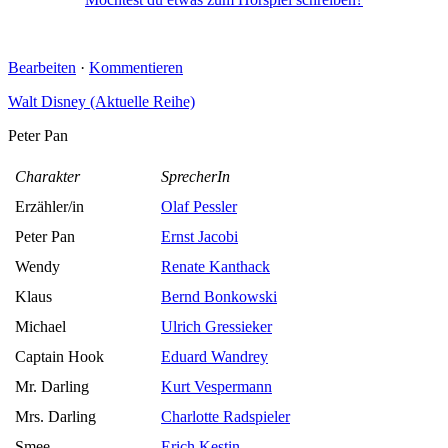
Möchtest du etwas zum Hörspiel schreiben?
Bearbeiten
·
Kommentieren
Walt Disney (Aktuelle Reihe)
Peter Pan
Charakter
SprecherIn
Erzähler/in
Olaf Pessler
Peter Pan
Ernst Jacobi
Wendy
Renate Kanthack
Klaus
Bernd Bonkowski
Michael
Ulrich Gressieker
Captain Hook
Eduard Wandrey
Mr. Darling
Kurt Vespermann
Mrs. Darling
Charlotte Radspieler