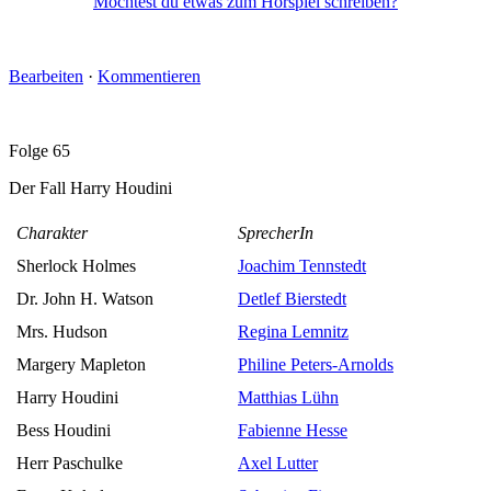
Möchtest du etwas zum Hörspiel schreiben?
Bearbeiten
·
Kommentieren
Folge 65
Der Fall Harry Houdini
Charakter
SprecherIn
Sherlock Holmes
Joachim Tennstedt
Dr. John H. Watson
Detlef Bierstedt
Mrs. Hudson
Regina Lemnitz
Margery Mapleton
Philine Peters-Arnolds
Harry Houdini
Matthias Lühn
Bess Houdini
Fabienne Hesse
Herr Paschulke
Axel Lutter