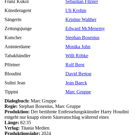
Franz Kukol
Sebastian Fitzner
Künstleragent
Uli Krohm
Sängerin
Kristine Walther
Zeitungsjunge
Edward McMenemy
Kutscher
Stephan Bosenius
Animierdame
Monika John
Tabakhändler
Willi Röbke
Pförtner
Rolf Berg
Bloudini
David Berton
Sulini Jean
Jean Baeck
Tippini
Marc Gruppe
Dialogbuch:
Marc Gruppe
Regie:
Stephan Bosenius, Marc Gruppe
Produktion:
Der berühmte Entfesselungskünstler Harry Houdini
entgeht nur knapp einem Säureanschlag während eines
Länge:
82:35
Verlag:
Titania Medien
Produktionsjahr:
2024