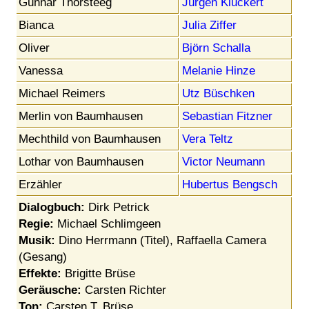
Gunnar Thorsteeg
Jürgen Kluckert
Bianca
Julia Ziffer
Oliver
Björn Schalla
Vanessa
Melanie Hinze
Michael Reimers
Utz Büschken
Merlin von Baumhausen
Sebastian Fitzner
Mechthild von Baumhausen
Vera Teltz
Lothar von Baumhausen
Victor Neumann
Erzähler
Hubertus Bengsch
Dialogbuch:
Dirk Petrick
Regie:
Michael Schlimgeen
Musik:
Dino Herrmann (Titel), Raffaella Camera
(Gesang)
Effekte:
Brigitte Brüse
Geräusche:
Carsten Richter
Ton:
Carsten T. Brüse