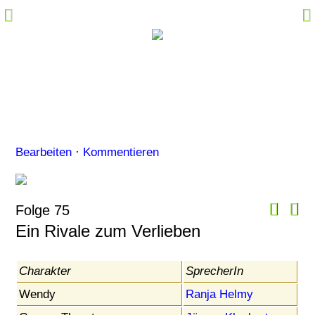
Hörspiel-Fakten
Sprecher-Fakten
Kommentare
Marktplatz
Specials
Bearbeiten
·
Kommentieren
Links
M@il
Community Login
Folge 75
Ein Rivale zum Verlieben
Charakter
SprecherIn
Wendy
Ranja Helmy