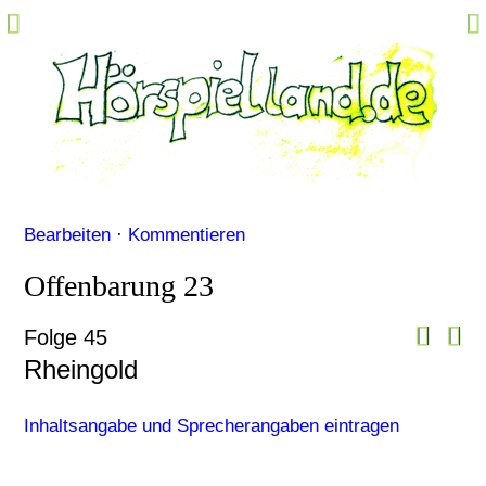
Hörspiel-Fakten
Sprecher-Fakten
Kommentare
Marktplatz
Specials
Bearbeiten
·
Kommentieren
Links
Offenbarung 23
M@il
Community Login
Folge 45
Rheingold
Inhaltsangabe und Sprecherangaben eintragen