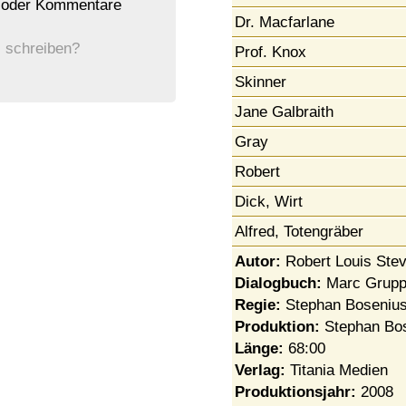
n oder Kommentare
Dr. Macfarlane
 schreiben?
Prof. Knox
Skinner
Jane Galbraith
Gray
Robert
Dick, Wirt
Alfred, Totengräber
Autor:
Robert Louis Ste
Dialogbuch:
Marc Grup
Regie:
Stephan Bosenius
Produktion:
Stephan Bos
Länge:
68:00
Verlag:
Titania Medien
Produktionsjahr:
2008