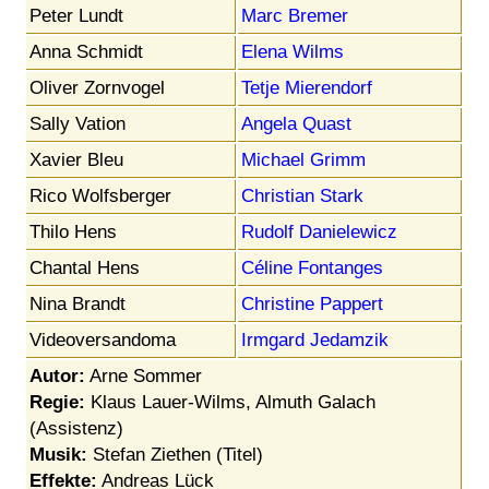
Peter Lundt
Marc Bremer
Anna Schmidt
Elena Wilms
Oliver Zornvogel
Tetje Mierendorf
Sally Vation
Angela Quast
Xavier Bleu
Michael Grimm
Rico Wolfsberger
Christian Stark
Thilo Hens
Rudolf Danielewicz
Chantal Hens
Céline Fontanges
Nina Brandt
Christine Pappert
Videoversandoma
Irmgard Jedamzik
Autor:
Arne Sommer
Regie:
Klaus Lauer-Wilms, Almuth Galach
(Assistenz)
Musik:
Stefan Ziethen (Titel)
Effekte:
Andreas Lück