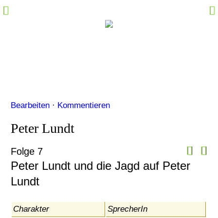
Hörspiel-Fakten
Sprecher-Fakten
Kommentare
Marktplatz
Specials
Bearbeiten
·
Kommentieren
Links
Peter Lundt
M@il
Community Login
Folge 7
Peter Lundt und die Jagd auf Peter
Lundt
Charakter
SprecherIn