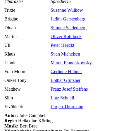
Charakter
SprecherIn
Trixie
Susanne Wulkow
Brigitte
Judith Gerstenberg
Dinah
Simone Seidenberg
Martin
Oliver Rohrbeck
Uli
Peter Heeckt
Klaus
Sven Michelsen
Linnie
Maren Franciskowsky
Frau Moore
Gerlinde Hübner
Onkel Tony
Lothar Grützner
Matthew
Franz Josef Steffens
Slim
Lutz Schnell
Erzähler/in
Jürgen Thormann
Autor:
Julie Campbell
Regie:
Heikedine Körting
Musik:
Bert Brac