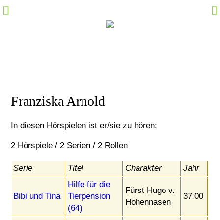
Hörspiel-Fakten
Sprecher-Fakten
Kommentare
Marktplatz
Specials
Franziska Arnold
Links
In diesen Hörspielen ist er/sie zu hören:
M@il
2 Hörspiele / 2 Serien / 2 Rollen
Community Login
Serie
Titel
Charakter
Jahr
Hilfe für die
Fürst Hugo v.
Bibi und Tina
Tierpension
37:00
Hohennasen
(64)