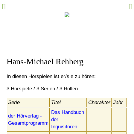
Hörspiel-Fakten
Sprecher-Fakten
Kommentare
Marktplatz
Specials
Hans-Michael Rehberg
Links
In diesen Hörspielen ist er/sie zu hören:
M@il
3 Hörspiele / 3 Serien / 3 Rollen
Community Login
Serie
Titel
Charakter
Jahr
Das Handbuch
der Hörverlag -
der
Gesamtprogramm
Inquisitoren